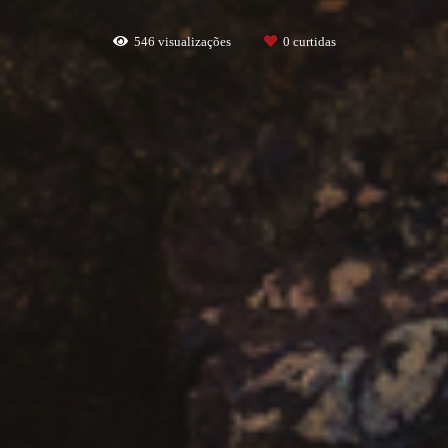
546
visualizações
0
curtidas