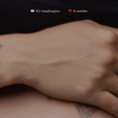
63
visualizações
0
curtidas