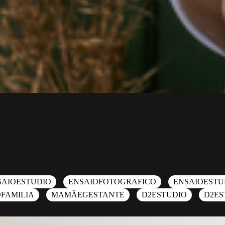
SAIOESTUDIO
ENSAIOFOTOGRAFICO
ENSAIOESTU
OFAMILIA
MAMÃEGESTANTE
D2ESTUDIO
D2ES