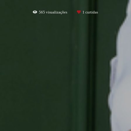
565
visualizações
1
curtidas