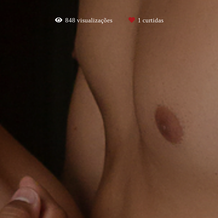
848
visualizações
1
curtidas