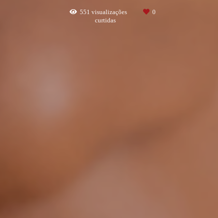
551
visualizações
0
curtidas