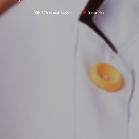
578
visualizações
0
curtidas