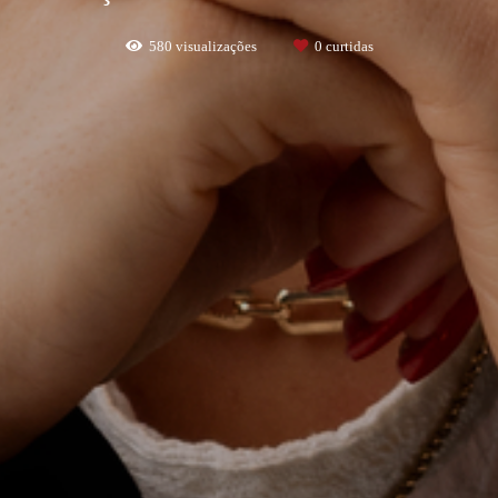
580
visualizações
0
curtidas