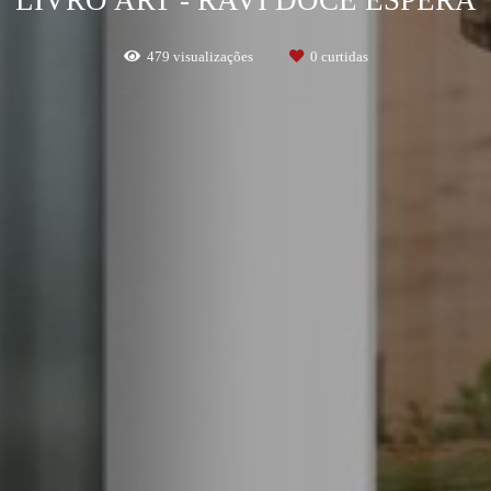
479
visualizações
0
curtidas