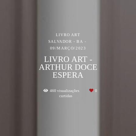
LIVRO ART
SALVADOR - BA
09/MARÇO/2023
LIVRO ART -
ARTHUR DOCE
ESPERA
460
visualizações
0
curtidas