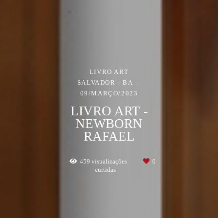
LIVRO ART
SALVADOR - BA
09/MARÇO/2023
LIVRO ART -
NEWBORN
RAFAEL
459
visualizações
0
curtidas