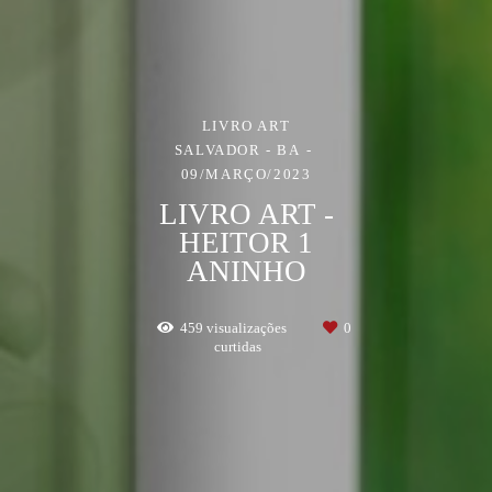
LIVRO ART
SALVADOR - BA
09/MARÇO/2023
LIVRO ART -
HEITOR 1
ANINHO
459
visualizações
0
curtidas