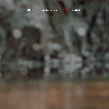
2629
visualizações
0
curtidas