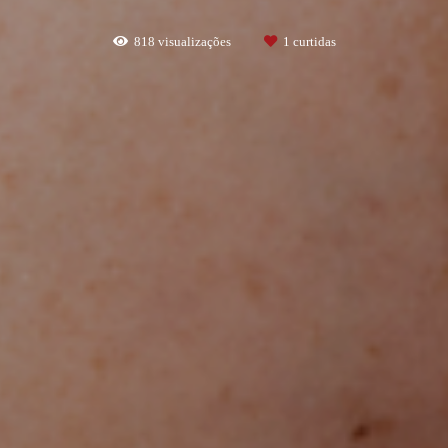
818
visualizações
1
curtidas