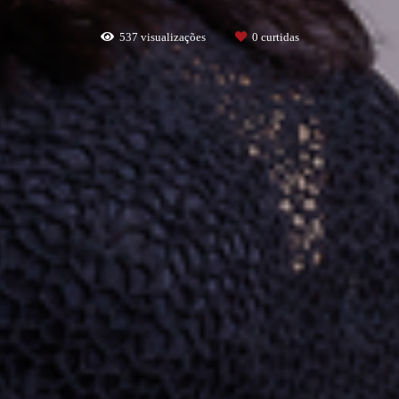
537
visualizações
0
curtidas