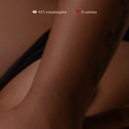
615
visualizações
0
curtidas