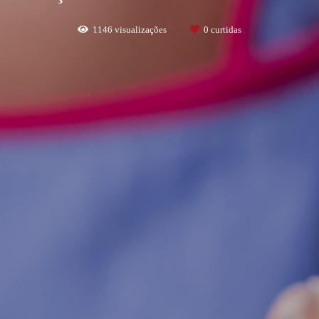
1146
visualizações
0
curtidas