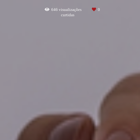
646
visualizações
0
curtidas