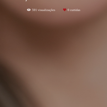
591
visualizações
0
curtidas