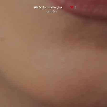
544
visualizações
0
curtidas