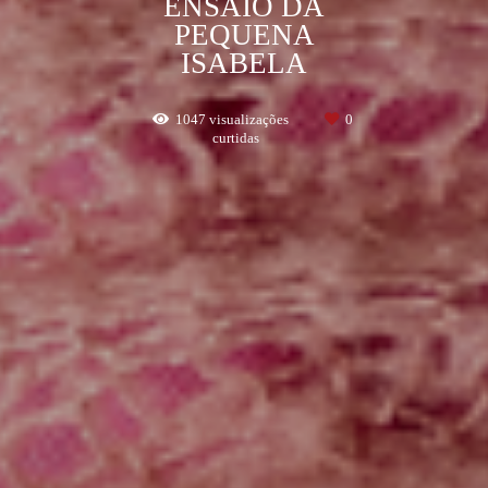
ENSAIO DA
PEQUENA
ISABELA
1047
visualizações
0
curtidas