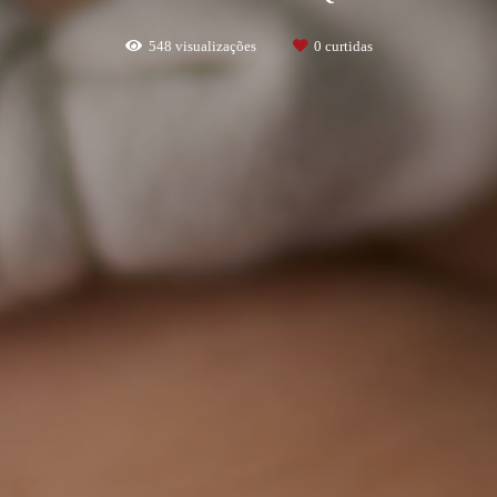
548
visualizações
0
curtidas