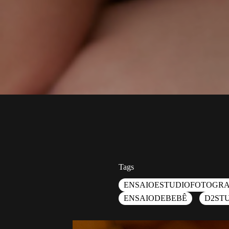
Tags
ENSAIOESTUDIOFOTOGRA
ENSAIODEBEBÊ
D2ST