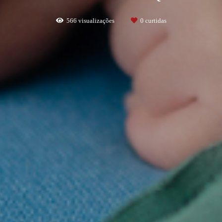
566
visualizações
0
curtidas