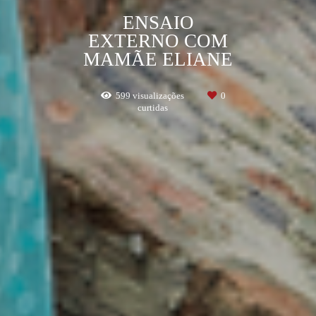
ENSAIO
EXTERNO COM
MAMÃE ELIANE
599
visualizações
0
curtidas