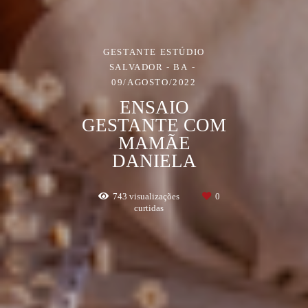
GESTANTE ESTÚDIO
SALVADOR - BA
09/AGOSTO/2022
ENSAIO
GESTANTE COM
MAMÃE
DANIELA
743
visualizações
0
curtidas