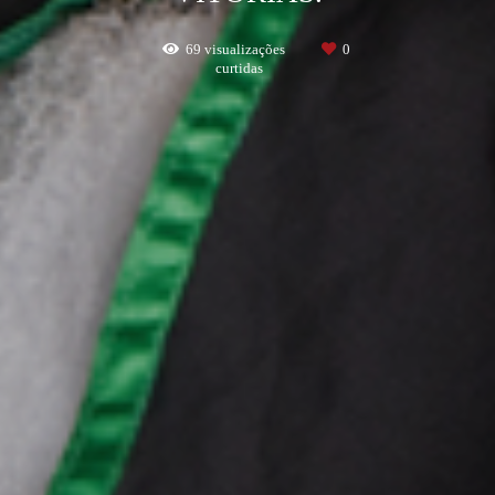
69
visualizações
0
curtidas