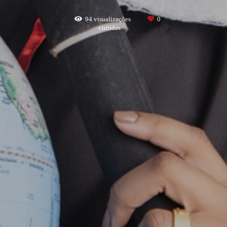
94
visualizações
0
curtidas