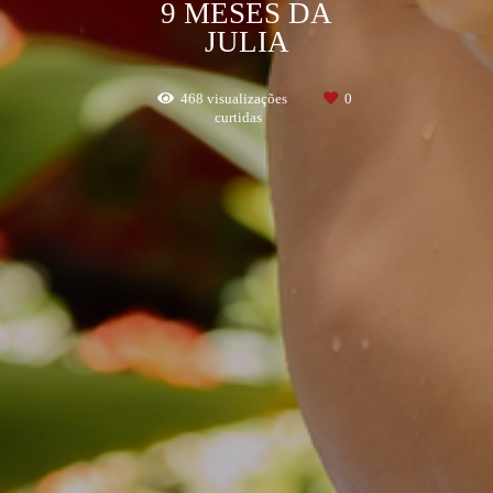
9 MESES DA
JULIA
468
visualizações
0
curtidas